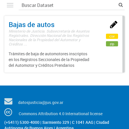
Bajas de autos
Ministerio de Justicia. Subsecretaría de Asuntos
Registrales. Dirección Nacional de los Registros
csv
Nacionales de la Propiedad del Automotor y
zip
Créditos ...
Trámites de baja de automotores inscriptos
en los Registros Seccionales de la Propiedad
del Automotor y Créditos Prendarios
datosjusticia@jus.gov.ar
Commons Attribution 4.0 International license
(+5411) 5300-4000 | Sarmiento 329 | C 1041 AAG | Ciudad
Autónoma de Buenos Aires | Argentina