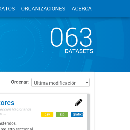
DATOS
ORGANIZACIONES
ACERCA
063
DATASETS
Ordenar
tores
rección Nacional de
 ...
csv
zip
gráfico
sferidos,
 registro seccional