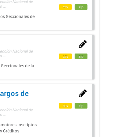
rección Nacional de
 ...
csv
zip
ros Seccionales de
rección Nacional de
 ...
csv
zip
 Seccionales de la
argos de
csv
zip
rección Nacional de
 ...
motores inscriptos
y Créditos