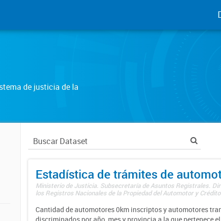
tema de justicia de la
Estadística de trámites de automo
Ministerio de Justicia. Subsecretaría de Asuntos Registrales. Di
los Registros Nacionales de la Propiedad del Automotor y Créditos
Cantidad de automotores 0km inscriptos y automotores tran
discriminados por año, mes y provincia a la que pertenece el