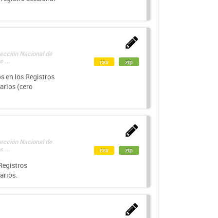
rección Nacional de
 ...
csv
zip
s en los Registros
arios (cero
rección Nacional de
 ...
csv
zip
Registros
arios.