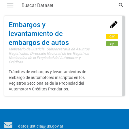
Embargos y
levantamiento de
csv
embargos de autos
zip
Ministerio de Justicia. Subsecretaría de Asuntos
Registrales. Dirección Nacional de los Registros
Nacionales de la Propiedad del Automotor y
Créditos ...
Trámites de embargos y levantamientos de
embargo de automotores inscriptos en los
Registros Seccionales de la Propiedad del
Automotor y Créditos Prendarios.
datosjusticia@jus.gov.ar