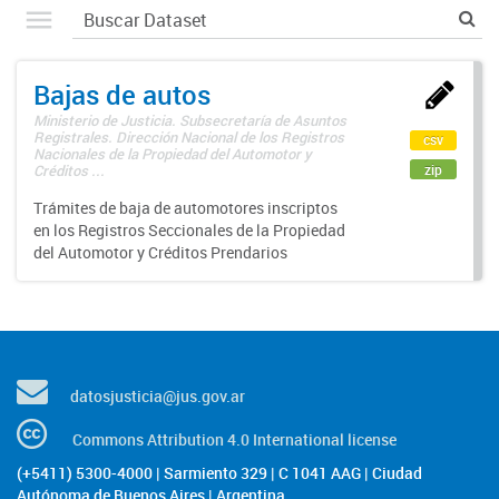
Bajas de autos
Ministerio de Justicia. Subsecretaría de Asuntos
Registrales. Dirección Nacional de los Registros
csv
Nacionales de la Propiedad del Automotor y
zip
Créditos ...
Trámites de baja de automotores inscriptos
en los Registros Seccionales de la Propiedad
del Automotor y Créditos Prendarios
datosjusticia@jus.gov.ar
Commons Attribution 4.0 International license
(+5411) 5300-4000 | Sarmiento 329 | C 1041 AAG | Ciudad
Autónoma de Buenos Aires | Argentina