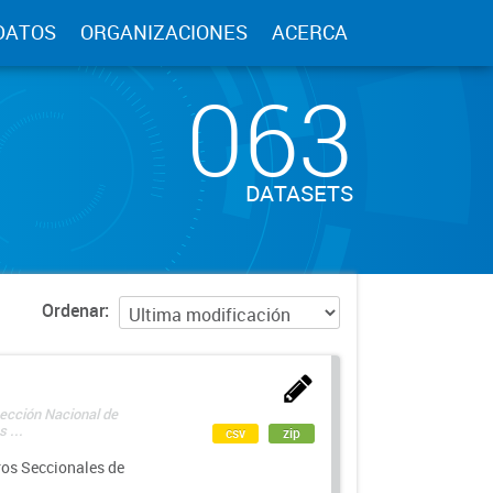
DATOS
ORGANIZACIONES
ACERCA
063
DATASETS
Ordenar
rección Nacional de
 ...
csv
zip
ros Seccionales de