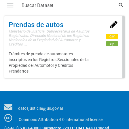
Prendas de autos
Ministerio de Justicia. Subsecretaría de Asuntos
Registrales. Dirección Nacional de los Registros
csv
Nacionales de la Propiedad del Automotor y
zip
Créditos ...
Trámites de prenda de automotores
inscriptos en los Registros Seccionales de la
Propiedad del Automotor y Créditos
Prendarios.
datosjusticia@jus.gov.ar
Commons Attribution 4.0 International license
(+5411) 5300-4000 | Sarmiento 329 | C 1041 AAG | Ciudad