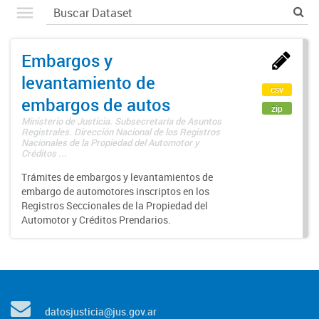
Embargos y
levantamiento de
csv
embargos de autos
zip
Ministerio de Justicia. Subsecretaría de Asuntos
Registrales. Dirección Nacional de los Registros
Nacionales de la Propiedad del Automotor y
Créditos ...
Trámites de embargos y levantamientos de
embargo de automotores inscriptos en los
Registros Seccionales de la Propiedad del
Automotor y Créditos Prendarios.
datosjusticia@jus.gov.ar