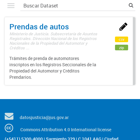
Prendas de autos
Ministerio de Justicia. Subsecretaría de Asuntos
Registrales. Dirección Nacional de los Registros
csv
Nacionales de la Propiedad del Automotor y
zip
Créditos ...
Trámites de prenda de automotores
inscriptos en los Registros Seccionales de la
Propiedad del Automotor y Créditos
Prendarios.
datosjusticia@jus.gov.ar
Commons Attribution 4.0 International license
(+5411) 5300-4000 | Sarmiento 329 | C 1041 AAG | Ciudad