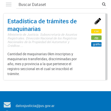
Estadística de trámites de
maquinarias
csv
Ministerio de Justicia. Subsecretaría de Asuntos
zip
Registrales. Dirección Nacional de los Registros
Nacionales de la Propiedad del Automotor y
gráfico
Créditos ...
Cantidad de maquinarias 0km inscriptas y
maquinarias transferidas, discriminadas por
año, mes y provincia a la que pertenece el
registro seccional en el cual se inscribió el
trámite.
datosjusticia@jus.gov.ar