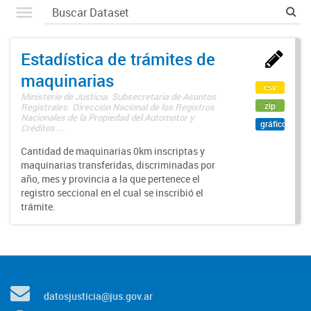
Estadística de trámites de
maquinarias
csv
Ministerio de Justicia. Subsecretaría de Asuntos
zip
Registrales. Dirección Nacional de los Registros
Nacionales de la Propiedad del Automotor y
gráfico
Créditos ...
Cantidad de maquinarias 0km inscriptas y
maquinarias transferidas, discriminadas por
año, mes y provincia a la que pertenece el
registro seccional en el cual se inscribió el
trámite.
datosjusticia@jus.gov.ar