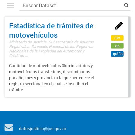
Estadística de trámites de
motovehículos
csv
Ministerio de Justicia. Subsecretaría de Asuntos
zip
Registrales. Dirección Nacional de los Registros
Nacionales de la Propiedad del Automotor y
gráfico
Créditos ...
Cantidad de motovehículos 0km inscriptos y
motovehículos transferidos, discriminados
por año, mes y provincia a la que pertenece el
registro seccional en el cual se inscribió el
trámite.
datosjusticia@jus.gov.ar