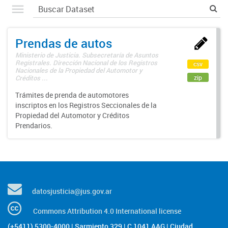
Prendas de autos
Ministerio de Justicia. Subsecretaría de Asuntos
Registrales. Dirección Nacional de los Registros
csv
Nacionales de la Propiedad del Automotor y
zip
Créditos ...
Trámites de prenda de automotores
inscriptos en los Registros Seccionales de la
Propiedad del Automotor y Créditos
Prendarios.
datosjusticia@jus.gov.ar
Commons Attribution 4.0 International license
(+5411) 5300-4000 | Sarmiento 329 | C 1041 AAG | Ciudad