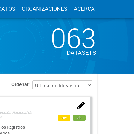
DATOS
ORGANIZACIONES
ACERCA
063
DATASETS
Ordenar
rección Nacional de
 ...
csv
zip
los Registros
arios.