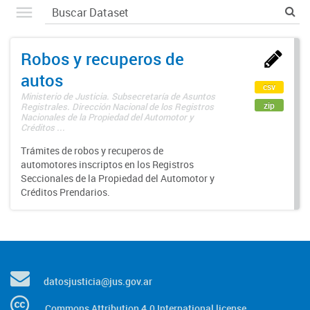
Robos y recuperos de
autos
csv
Ministerio de Justicia. Subsecretaría de Asuntos
zip
Registrales. Dirección Nacional de los Registros
Nacionales de la Propiedad del Automotor y
Créditos ...
Trámites de robos y recuperos de
automotores inscriptos en los Registros
Seccionales de la Propiedad del Automotor y
Créditos Prendarios.
datosjusticia@jus.gov.ar
Commons Attribution 4.0 International license