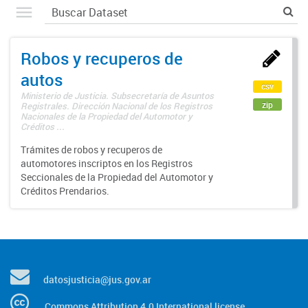
Robos y recuperos de
autos
csv
Ministerio de Justicia. Subsecretaría de Asuntos
zip
Registrales. Dirección Nacional de los Registros
Nacionales de la Propiedad del Automotor y
Créditos ...
Trámites de robos y recuperos de
automotores inscriptos en los Registros
Seccionales de la Propiedad del Automotor y
Créditos Prendarios.
datosjusticia@jus.gov.ar
Commons Attribution 4.0 International license