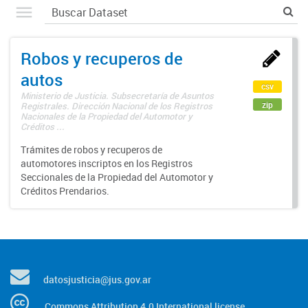
Robos y recuperos de
autos
csv
Ministerio de Justicia. Subsecretaría de Asuntos
zip
Registrales. Dirección Nacional de los Registros
Nacionales de la Propiedad del Automotor y
Créditos ...
Trámites de robos y recuperos de
automotores inscriptos en los Registros
Seccionales de la Propiedad del Automotor y
Créditos Prendarios.
datosjusticia@jus.gov.ar
Commons Attribution 4.0 International license