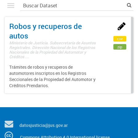
Robos y recuperos de
autos
csv
Ministerio de Justicia. Subsecretaría de Asuntos
zip
Registrales. Dirección Nacional de los Registros
Nacionales de la Propiedad del Automotor y
Créditos ...
Trámites de robos y recuperos de
automotores inscriptos en los Registros
Seccionales de la Propiedad del Automotor y
Créditos Prendarios.
datosjusticia@jus.gov.ar
Commons Attribution 4.0 International license