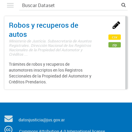
Robos y recuperos de
autos
csv
Ministerio de Justicia. Subsecretaría de Asuntos
zip
Registrales. Dirección Nacional de los Registros
Nacionales de la Propiedad del Automotor y
Créditos ...
Trámites de robos y recuperos de
automotores inscriptos en los Registros
Seccionales de la Propiedad del Automotor y
Créditos Prendarios.
datosjusticia@jus.gov.ar
Commons Attribution 4.0 International license