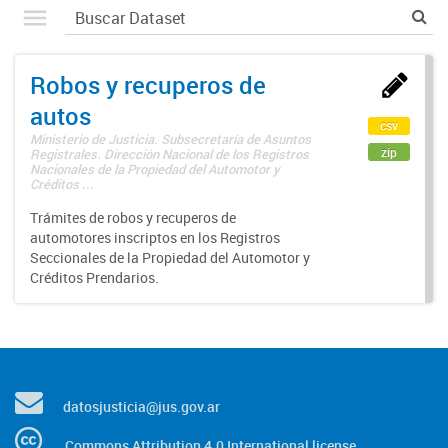
Robos y recuperos de
autos
csv
Ministerio de Justicia. Subsecretaría de Asuntos
zip
Registrales. Dirección Nacional de los Registros
Nacionales de la Propiedad del Automotor y
Créditos ...
Trámites de robos y recuperos de
automotores inscriptos en los Registros
Seccionales de la Propiedad del Automotor y
Créditos Prendarios.
datosjusticia@jus.gov.ar
Commons Attribution 4.0 International license