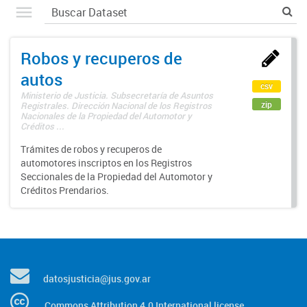
Robos y recuperos de
autos
csv
Ministerio de Justicia. Subsecretaría de Asuntos
zip
Registrales. Dirección Nacional de los Registros
Nacionales de la Propiedad del Automotor y
Créditos ...
Trámites de robos y recuperos de
automotores inscriptos en los Registros
Seccionales de la Propiedad del Automotor y
Créditos Prendarios.
datosjusticia@jus.gov.ar
Commons Attribution 4.0 International license