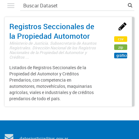
Registros Seccionales de
la Propiedad Automotor
csv
Ministerio de Justicia. Subsecretaría de Asuntos
zip
Registrales. Dirección Nacional de los Registros
Nacionales de la Propiedad del Automotor y
gráfico
Créditos ...
Listados de Registros Seccionales de la
Propiedad del Automotor y Créditos
Prendarios, con competencia en
automotores, motovehículos, maquinarias
agrícolas, viales e industriales y de créditos
prendarios de todo el país.
datosjusticia@jus.gov.ar