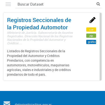
Registros Seccionales de
la Propiedad Automotor
csv
Ministerio de Justicia. Subsecretaría de Asuntos
zip
Registrales. Dirección Nacional de los Registros
Nacionales de la Propiedad del Automotor y
gráfico
Créditos ...
Listados de Registros Seccionales de la
Propiedad del Automotor y Créditos
Prendarios, con competencia en
automotores, motovehículos, maquinarias
agrícolas, viales e industriales y de créditos
prendarios de todo el país.
datosjusticia@jus.gov.ar