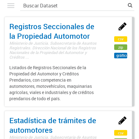
Registros Seccionales de
la Propiedad Automotor
csv
Ministerio de Justicia. Subsecretaría de Asuntos
zip
Registrales. Dirección Nacional de los Registros
Nacionales de la Propiedad del Automotor y
gráfico
Créditos ...
Listados de Registros Seccionales de la
Propiedad del Automotor y Créditos
Prendarios, con competencia en
automotores, motovehículos, maquinarias
agrícolas, viales e industriales y de créditos
prendarios de todo el país.
Estadística de trámites de
automotores
csv
Ministerio de Justicia. Subsecretaría de Asuntos