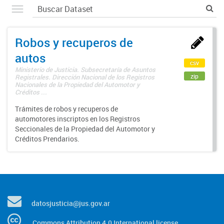
Robos y recuperos de
autos
csv
Ministerio de Justicia. Subsecretaría de Asuntos
zip
Registrales. Dirección Nacional de los Registros
Nacionales de la Propiedad del Automotor y
Créditos ...
Trámites de robos y recuperos de
automotores inscriptos en los Registros
Seccionales de la Propiedad del Automotor y
Créditos Prendarios.
datosjusticia@jus.gov.ar
Commons Attribution 4.0 International license