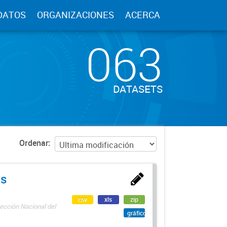
DATOS
ORGANIZACIONES
ACERCA
063
DATASETS
Ordenar
as
csv
xls
zip
ección Nacional del
gráfico