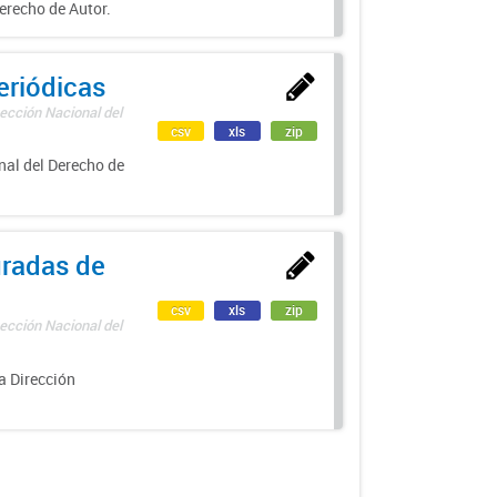
erecho de Autor.
eriódicas
ección Nacional del
csv
xls
zip
nal del Derecho de
uradas de
csv
xls
zip
ección Nacional del
a Dirección