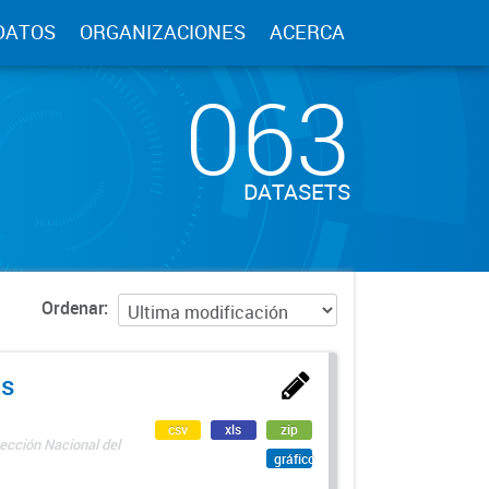
DATOS
ORGANIZACIONES
ACERCA
063
DATASETS
Ordenar
as
csv
xls
zip
ección Nacional del
gráfico