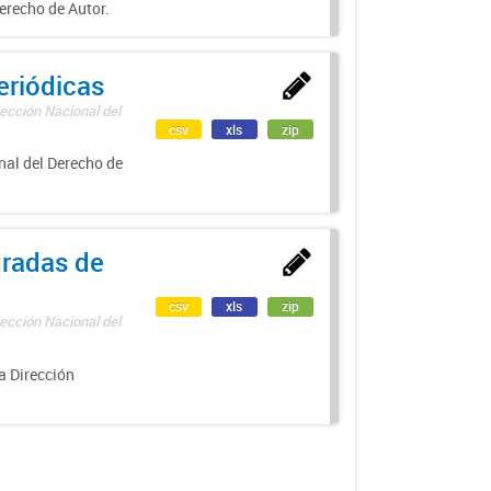
erecho de Autor.
eriódicas
ección Nacional del
csv
xls
zip
nal del Derecho de
uradas de
csv
xls
zip
ección Nacional del
a Dirección