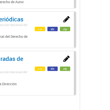
erecho de Autor.
eriódicas
ección Nacional del
csv
xls
zip
nal del Derecho de
uradas de
csv
xls
zip
ección Nacional del
a Dirección