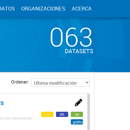
DATOS
ORGANIZACIONES
ACERCA
063
DATASETS
Ordenar
as
csv
xls
zip
ección Nacional del
gráfico