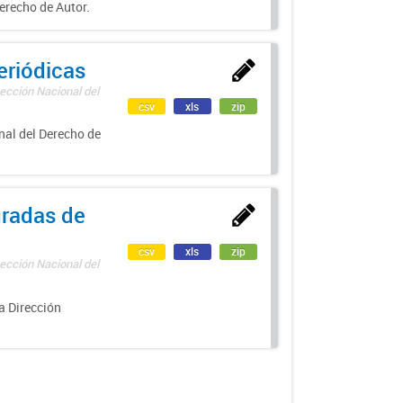
erecho de Autor.
eriódicas
ección Nacional del
csv
xls
zip
nal del Derecho de
uradas de
csv
xls
zip
ección Nacional del
a Dirección