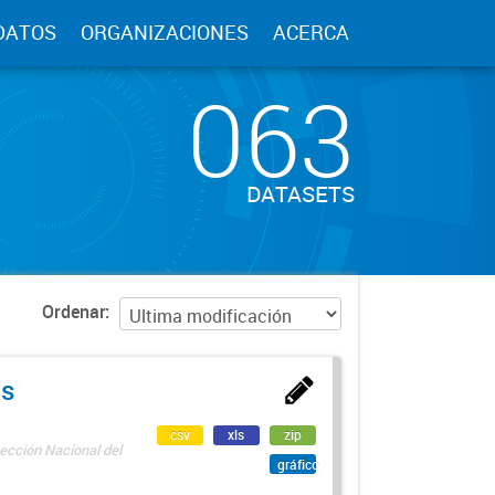
DATOS
ORGANIZACIONES
ACERCA
063
DATASETS
Ordenar
as
csv
xls
zip
ección Nacional del
gráfico