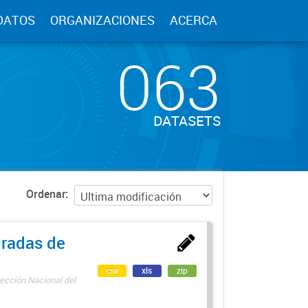
DATOS
ORGANIZACIONES
ACERCA
063
DATASETS
Ordenar
uradas de
csv
xls
zip
ección Nacional del