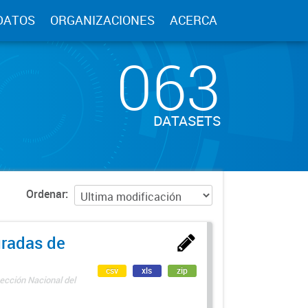
DATOS
ORGANIZACIONES
ACERCA
063
DATASETS
Ordenar
uradas de
csv
xls
zip
ección Nacional del