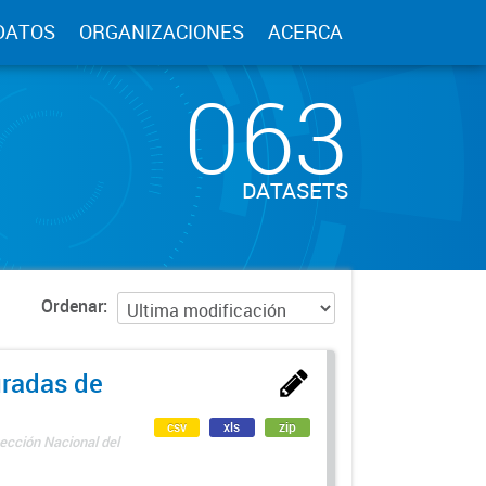
DATOS
ORGANIZACIONES
ACERCA
063
DATASETS
Ordenar
uradas de
csv
xls
zip
ección Nacional del