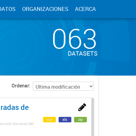
DATOS
ORGANIZACIONES
ACERCA
063
DATASETS
Ordenar
uradas de
csv
xls
zip
ección Nacional del