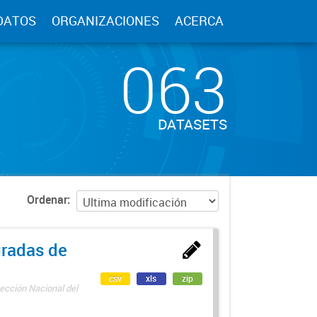
DATOS
ORGANIZACIONES
ACERCA
063
DATASETS
Ordenar
uradas de
csv
xls
zip
ección Nacional del