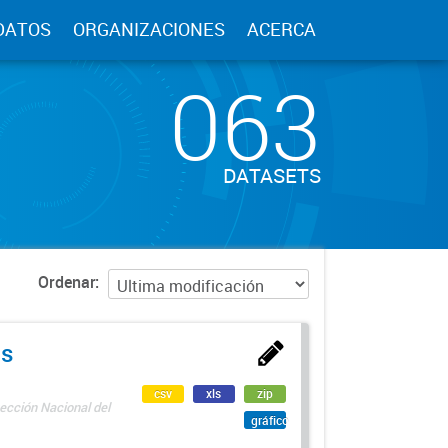
DATOS
ORGANIZACIONES
ACERCA
063
DATASETS
Ordenar
as
csv
xls
zip
ección Nacional del
gráfico