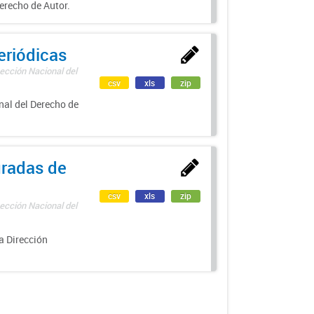
erecho de Autor.
eriódicas
ección Nacional del
csv
xls
zip
nal del Derecho de
uradas de
csv
xls
zip
ección Nacional del
a Dirección