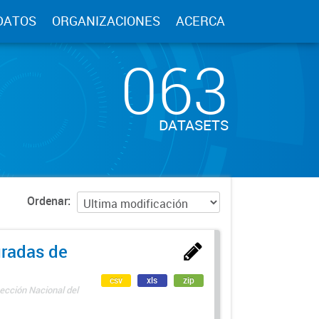
DATOS
ORGANIZACIONES
ACERCA
063
DATASETS
Ordenar
uradas de
csv
xls
zip
ección Nacional del