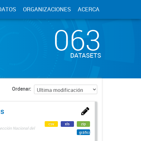
DATOS
ORGANIZACIONES
ACERCA
063
DATASETS
Ordenar
as
csv
xls
zip
ección Nacional del
gráfico