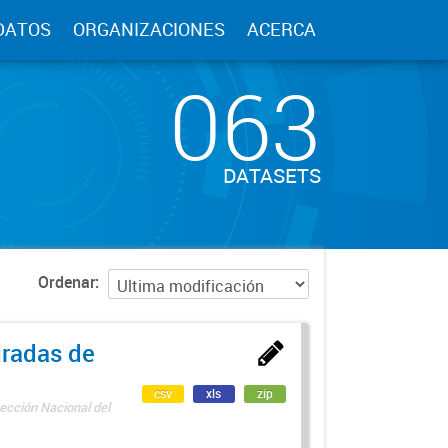
DATOS
ORGANIZACIONES
ACERCA
063
DATASETS
Ordenar
uradas de
csv
xls
zip
ección Nacional del