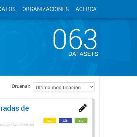
DATOS
ORGANIZACIONES
ACERCA
063
DATASETS
Ordenar
uradas de
csv
xls
zip
ección Nacional del