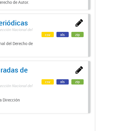
erecho de Autor.
eriódicas
ección Nacional del
csv
xls
zip
nal del Derecho de
uradas de
csv
xls
zip
ección Nacional del
a Dirección