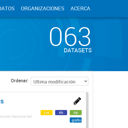
DATOS
ORGANIZACIONES
ACERCA
063
DATASETS
Ordenar
as
csv
xls
zip
ección Nacional del
gráfico