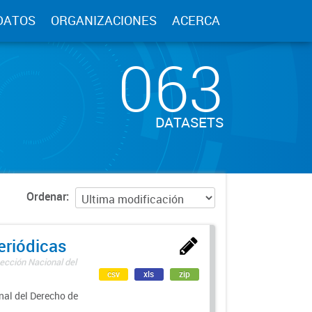
DATOS
ORGANIZACIONES
ACERCA
063
DATASETS
Ordenar
eriódicas
ección Nacional del
csv
xls
zip
nal del Derecho de