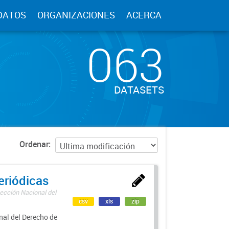
DATOS
ORGANIZACIONES
ACERCA
063
DATASETS
Ordenar
eriódicas
ección Nacional del
csv
xls
zip
nal del Derecho de