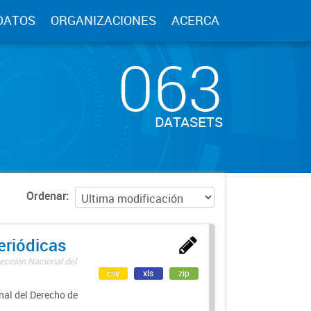
DATOS
ORGANIZACIONES
ACERCA
063
DATASETS
Ordenar
eriódicas
ección Nacional del
csv
xls
zip
nal del Derecho de