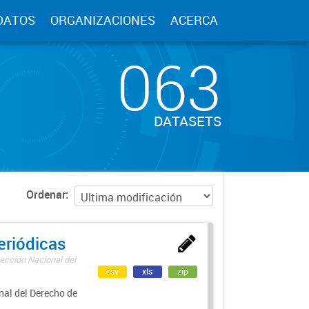
DATOS
ORGANIZACIONES
ACERCA
063
DATASETS
Ordenar
eriódicas
ección Nacional del
csv
xls
zip
nal del Derecho de