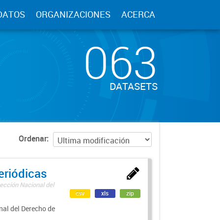
DATOS
ORGANIZACIONES
ACERCA
063
DATASETS
Ordenar
eriódicas
ección Nacional del
csv
xls
zip
nal del Derecho de