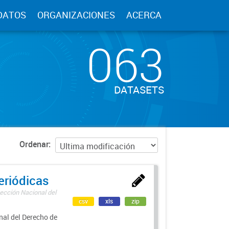
DATOS
ORGANIZACIONES
ACERCA
063
DATASETS
Ordenar
eriódicas
ección Nacional del
csv
xls
zip
nal del Derecho de