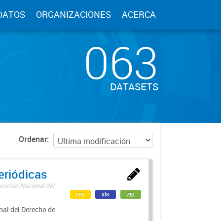
DATOS
ORGANIZACIONES
ACERCA
063
DATASETS
Ordenar
eriódicas
ección Nacional del
csv
xls
zip
nal del Derecho de