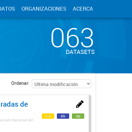
DATOS
ORGANIZACIONES
ACERCA
063
DATASETS
Ordenar
uradas de
csv
xls
zip
ección Nacional del