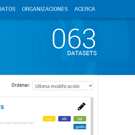
DATOS
ORGANIZACIONES
ACERCA
063
DATASETS
Ordenar
as
csv
xls
zip
ección Nacional del
gráfico