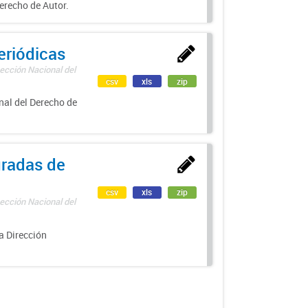
erecho de Autor.
eriódicas
ección Nacional del
csv
xls
zip
nal del Derecho de
uradas de
csv
xls
zip
ección Nacional del
a Dirección