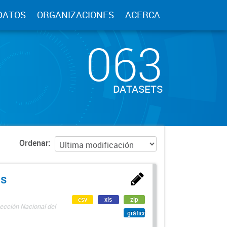
DATOS
ORGANIZACIONES
ACERCA
063
DATASETS
Ordenar
as
csv
xls
zip
ección Nacional del
gráfico