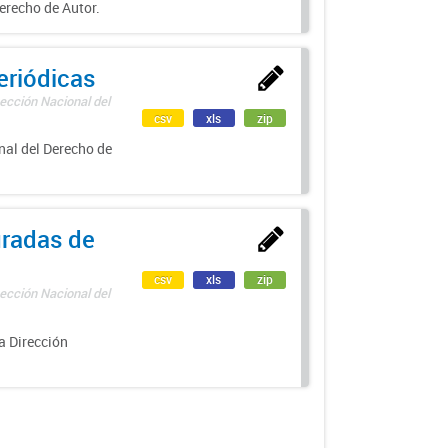
erecho de Autor.
eriódicas
ección Nacional del
csv
xls
zip
nal del Derecho de
uradas de
csv
xls
zip
ección Nacional del
a Dirección