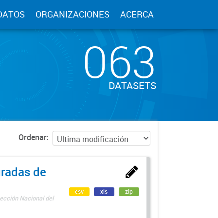
DATOS
ORGANIZACIONES
ACERCA
063
DATASETS
Ordenar
uradas de
csv
xls
zip
ección Nacional del